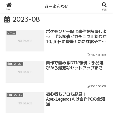
おーよんわい
ホーム
検索
2023-08
ポケモンと一緒に事件を解決しよ
ゲーム
う！『名探偵ピカチュウ』新作が
10月6日に登場！新たな謎やキャ
ラクターが盛りだくさん
2023.08.09
自作で極めるDTM環境：部品選
自作パソコン
びから最適なセットアップまで
2023.08.08
初心者もプロも必見！
自作パソコン
ApexLegends向け自作PCの全知
識