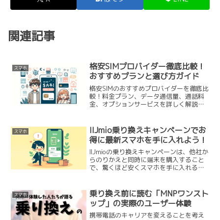
関連記事
格安SIMプロバイダー徹底比較！
スマホ
おすすめプランと選び方ガイド
格安SIMのおすすめプロバイダーを徹底比
較！料金プラン、データ通信量、通話料
金、オプションサービスを詳しく解説。
自分に最適なプランを見つけて通信費を
大幅に節約しましょう。
IIJmio乗り換えキャンペーンでお
スマホ
得に最新スマホを手に入れよう！
IIJmioの乗り換えキャンペーンは、他社か
らのりかえと同時に端末を購入すること
で、驚くほど安くスマホを手に入れるこ
とができるお得なキャンペーンです。本
記事では、このキャンペーンの概要と、
どのスマホを選ぶのがベストかについて
乗り換え前に読む「MNPワンスト
スマホ
詳しく解説します...
ップ」の実際のユーザー体験
携帯電話のキャリアを変えることを考え