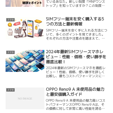
ているあなた。新しい制度「MNPワンス
トップ」を知っていますか？この制度を
利用すれば、乗り換えの手続きがより簡
単になります。しかし、メリットだけで
なくデメリットや注意点も。この記事で
SIMフリー端末を安く購入する5
スマホ
は、MNPワンストップ...
つの方法と最新情報
SIMフリー端末を安く手に入れる方法につ
いて、多くのポイントを見てきました。
それぞれの方法や注意点を踏まえて、自
分に最適な端末を選ぶことが大切です。
SIMフリー端末を安く購入する方法オンラ
インセールを活用するSIMフリー端末を安
2024年最新SIMフリースマホレ
スマホ
く手に入れる...
ビュー：性能・価格・使い勝手を
徹底比較！
2024年最新のSIMフリースマホを徹底レ
ビュー！性能、価格、使い勝手を詳しく
比較し、最もコストパフォーマンスに優
れた端末を紹介します。あなたに最適な
SIMフリースマホを見つけましょう。
OPPO Reno9 A 未使用品の魅力
スマホ
と最安値購入ガイド
OPPO Reno9 A 未使用品の魅力高いコス
トパフォーマンスOPPO Reno9 Aは、そ
の価格に対して非常に高い性能を誇るス
マートフォンです。まず、価格ですが、