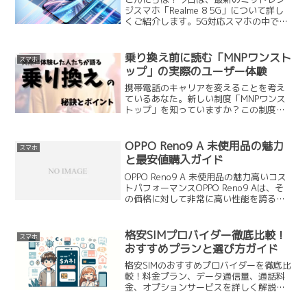
ジスマホ「Realme 8 5G」について詳し
くご紹介します。5G対応スマホの中でも
特に注目されているこのモデルは、高性
能でありながら手頃な価格が魅力です。
この記事では、Realme 8 5Gのスペッ
乗り換え前に読む「MNPワンスト
スマホ
ク、...
ップ」の実際のユーザー体験
携帯電話のキャリアを変えることを考え
ているあなた。新しい制度「MNPワンス
トップ」を知っていますか？この制度を
利用すれば、乗り換えの手続きがより簡
単になります。しかし、メリットだけで
なくデメリットや注意点も。この記事で
OPPO Reno9 A 未使用品の魅力
スマホ
は、MNPワンストップ...
と最安値購入ガイド
OPPO Reno9 A 未使用品の魅力高いコス
トパフォーマンスOPPO Reno9 Aは、そ
の価格に対して非常に高い性能を誇るス
マートフォンです。まず、価格ですが、
同じスペックを持つ他のブランドと比較
しても、非常にお手頃です。例えば、同
格安SIMプロバイダー徹底比較！
スマホ
じ...
おすすめプランと選び方ガイド
格安SIMのおすすめプロバイダーを徹底比
較！料金プラン、データ通信量、通話料
金、オプションサービスを詳しく解説。
自分に最適なプランを見つけて通信費を