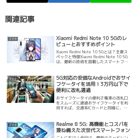
関連記事
Xiaomi Redmi Note 10 5Gのレ
スマホ
ビューとおすすめポイント
Xiaomi Redmi Note 10 5Gとは？主要ス
ペックと特徴Xiaomi Redmi Note 10 5G
は、最新の技術を搭載したスマートフォ
ンです。まず、5G対応のメディアテック
Dimensity 700プロセッサを搭載してお
り...
5G対応の安価なAndroidでおサイ
スマホ
フケータイを活用！3万円以下で
便利に改札通過
おサイフケータイの便利さ電車の改札口
をスムーズに通過おサイフケータイを利
用すれば、交通系ICカードと同様に、ス
マートフォンを改札口にかざすだけで電
車に乗ることができます。これにより、
切符を購入する手間やICカードを別途持
Realme 8 5G: 高機能とコスパを
スマホ
ち歩く必要がなくなり...
兼ね備えた次世代スマートフォン
こんにちは！今日は、最新のミッドレン